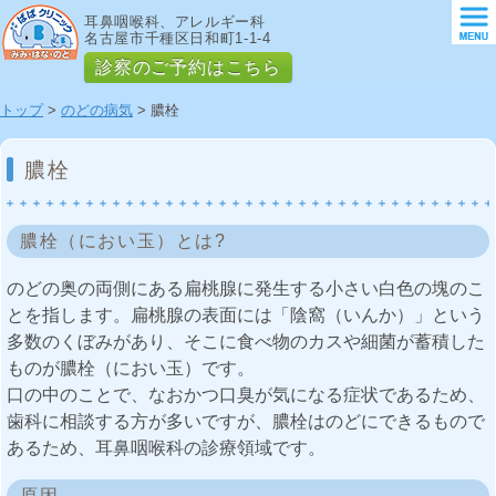
耳鼻咽喉科、アレルギー科
名古屋市千種区日和町1-1-4
診察のご予約はこちら
トップ
>
のどの病気
> 膿栓
膿栓
膿栓（におい玉）とは?
のどの奥の両側にある扁桃腺に発生する小さい白色の塊のこ
とを指します。扁桃腺の表面には「陰窩（いんか）」という
多数のくぼみがあり、そこに食べ物のカスや細菌が蓄積した
ものが膿栓（におい玉）です。
口の中のことで、なおかつ口臭が気になる症状であるため、
歯科に相談する方が多いですが、膿栓はのどにできるもので
あるため、耳鼻咽喉科の診療領域です。
原因