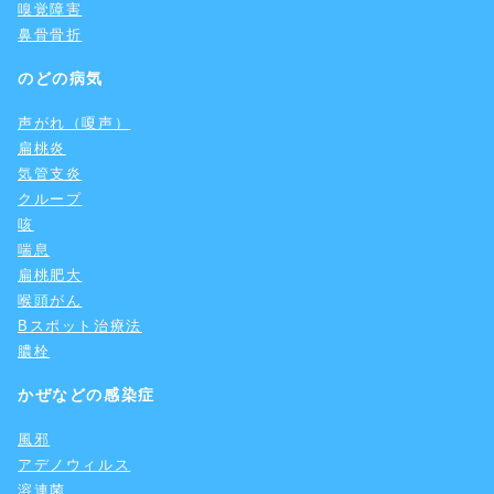
嗅覚障害
鼻骨骨折
のどの病気
声がれ（嗄声）
扁桃炎
気管支炎
クループ
咳
喘息
扁桃肥大
喉頭がん
Bスポット治療法
膿栓
かぜなどの感染症
風邪
アデノウィルス
溶連菌