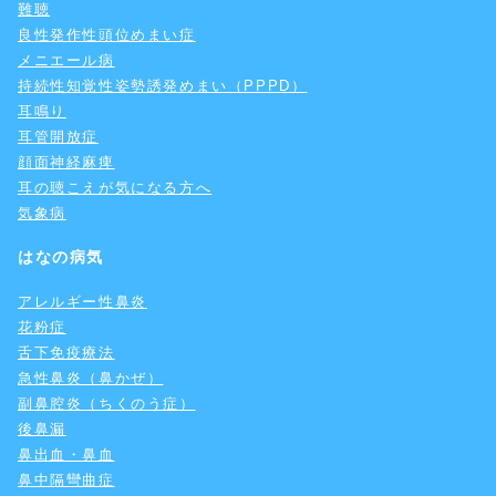
難聴
良性発作性頭位めまい症
メニエール病
持続性知覚性姿勢誘発めまい（PPPD）
耳鳴り
耳管開放症
顔面神経麻痺
耳の聴こえが気になる方へ
気象病
はなの病気
アレルギー性鼻炎
花粉症
舌下免疫療法
急性鼻炎（鼻かぜ）
副鼻腔炎（ちくのう症）
後鼻漏
鼻出血・鼻血
鼻中隔彎曲症