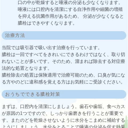
口の中が乾燥すると唾液の分泌も少なくなります。
唾液には口腔内を清潔にする自浄作用や細菌の増殖
を抑える抗菌作用があるため、 分泌が少なくなると
膿栓はできやすくなります。
治療方法
当院では吸引器で吸い出す治療を行っています。
膿栓は一回ですべてをきれいにできるわけではなく、取り切
れないことが多いです。そのため、溜まれば除去する対症療
法的な処置となります。
膿栓除去の処置は保険適用で治療可能のため、口臭が気にな
る方やのどに違和感を覚える方はお気軽にご受診ください。
おうちでできる膿栓対策
まずは、口腔内を清潔にしましょう。歯石や歯垢、食べカス
が原因の1つですので、しっかり歯磨きを行うことが重要で
す。またのどを乾燥させないように水分をこまめに補給する
ようにしましょう。水分をとることで唾液の分泌を促す効果