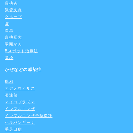
扁桃炎
気管支炎
クループ
咳
喘息
扁桃肥大
喉頭がん
Bスポット治療法
膿栓
かぜなどの感染症
風邪
アデノウィルス
溶連菌
マイコプラズマ
インフルエンザ
インフルエンザ予防接種
ヘルパンギーナ
手足口病