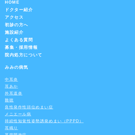
HOME
ドクター紹介
アクセス
初診の方へ
施設紹介
よくある質問
募集・採用情報
院内処方について
みみの病気
中耳炎
耳あか
外耳道炎
難聴
良性発作性頭位めまい症
メニエール病
持続性知覚性姿勢誘発めまい（PPPD）
耳鳴り
耳管開放症