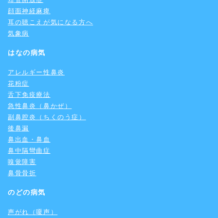
顔面神経麻痺
耳の聴こえが気になる方へ
気象病
はなの病気
アレルギー性鼻炎
花粉症
舌下免疫療法
急性鼻炎（鼻かぜ）
副鼻腔炎（ちくのう症）
後鼻漏
鼻出血・鼻血
鼻中隔彎曲症
嗅覚障害
鼻骨骨折
のどの病気
声がれ（嗄声）