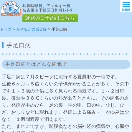
耳鼻咽喉科、アレルギー科
名古屋市千種区日和町1-1-4
診察のご予約はこちら
トップ
>
かぜなどの感染症
> 手足口病
手足口病
手足口病とはどんな病気？
手足口病は７月をピークに流行する夏風邪の一種です。
生後６ヶ月～５歳くらいの子供がかかることが多く、その中
でも１～３歳の子供に多く見られる病気です。１～２日程
度、微熱や３８℃くらいの熱が出るとともに、その病名の通
り、発疹が手のひら、足の裏、手の甲、口の中、ひじ、ひ
ざ、おしりなどに現れます。発疹による痛み・ かゆみは少
なく、１週間程度で消えます。
ただ、まれにですが、髄膜炎などの脳神経の病気や、心臓や